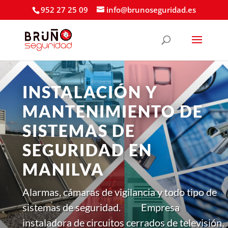
952 27 25 09
info@brunoseguridad.es
INSTALACIÓN Y
MANTENIMIENTO DE
SISTEMAS DE
SEGURIDAD EN
MANILVA
Alarmas, cámaras de vigilancia y todo tipo de
sistemas de seguridad. Empresa
instaladora de circuitos cerrados de televisión,