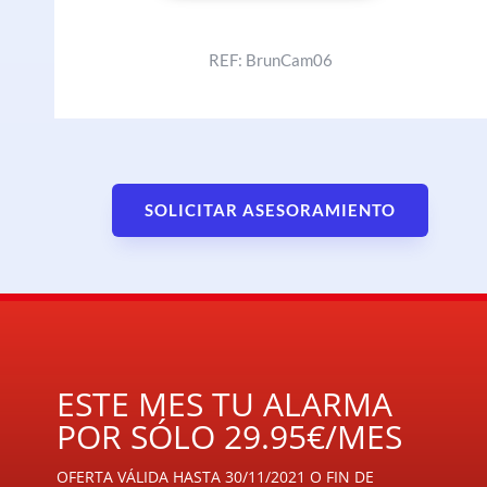
REF: BrunCam06
SOLICITAR ASESORAMIENTO
ESTE MES TU ALARMA
POR SÓLO 29.95€/MES
OFERTA VÁLIDA HASTA 30/11/2021 O FIN DE